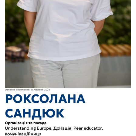
Останнє оновлення: 17 Червня 2026
РОКСОЛАНА
САНДЮК
Організація та посада
Understanding Europe, ДоНація, Peer educator,
комунікаційниця