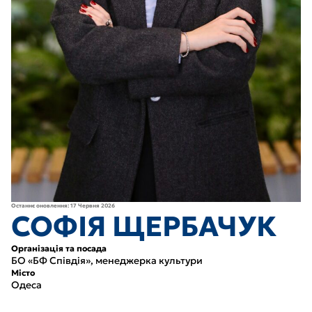
Останнє оновлення: 17 Червня 2026
СОФІЯ ЩЕРБАЧУК
Організація та посада
БО «БФ Співдія», менеджерка культури
Місто
Одеса