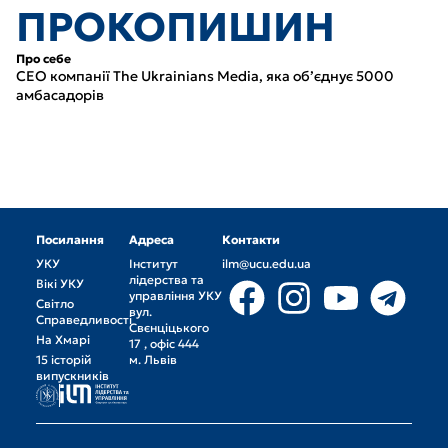
ПРОКОПИШИН
Про себе
CEO компанії The Ukrainians Media, яка обʼєднує 5000
амбасадорів
Посилання
Адреса
Контакти
УКУ
Інститут
ilm@ucu.edu.ua
лідерства та
Вікі УКУ
управління УКУ
Світло
вул.
Справедливості
Свєнціцького
На Хмарі
17 , офіс 444
15 історій
м. Львів
випускників